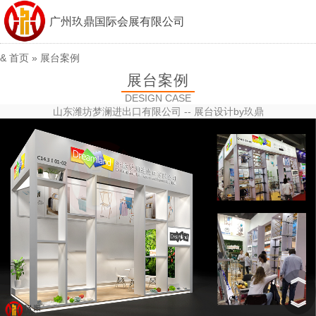
广州玖鼎国际会展有限公司
&
首页
»
展台案例
展台案例
DESIGN CASE
山东潍坊梦澜进出口有限公司 -- 展台设计by玖鼎
︽
︾