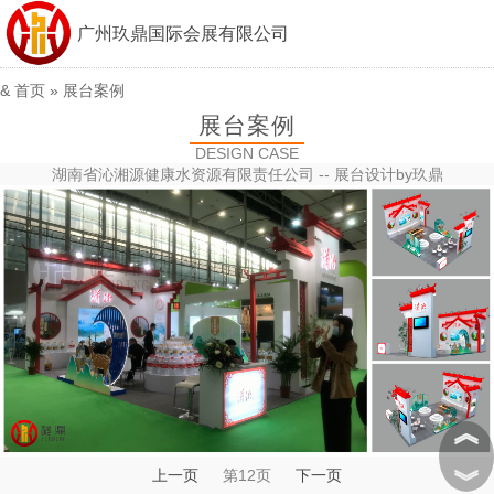
广州玖鼎国际会展有限公司
&
首页
»
展台案例
展台案例
DESIGN CASE
湖南省沁湘源健康水资源有限责任公司 -- 展台设计by玖鼎
︽
︾
上一页
第12页
下一页